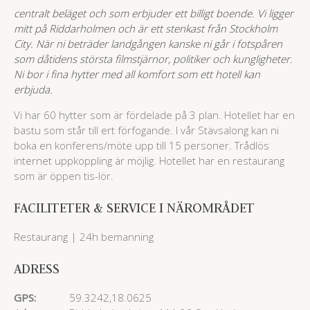
centralt beläget och som erbjuder ett billigt boende. Vi ligger
mitt på Riddarholmen och är ett stenkast från Stockholm
City. När ni beträder landgången kanske ni går i fotspåren
som dåtidens största filmstjärnor, politiker och kungligheter.
Ni bor i fina hytter med all komfort som ett hotell kan
erbjuda.
Vi har 60 hytter som är fördelade på 3 plan. Hotellet har en
bastu som står till ert förfogande. I vår Stävsalong kan ni
boka en konferens/möte upp till 15 personer. Trådlös
internet uppkoppling är möjlig. Hotellet har en restaurang
som är öppen tis-lör.
FACILITETER & SERVICE I NÄROMRÅDET
Restaurang | 24h bemanning
ADRESS
GPS:
59.3242,18.0625