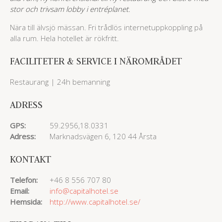
stor och trivsam lobby i entréplanet.
Nära till älvsjö mässan. Fri trådlös internetuppkoppling på
alla rum. Hela hotellet är rökfritt.
FACILITETER & SERVICE I NÄROMRÅDET
Restaurang | 24h bemanning
ADRESS
GPS:
59.2956,18.0331
Adress:
Marknadsvägen 6, 120 44 Årsta
KONTAKT
Telefon:
+46 8 556 707 80
Email:
info@capitalhotel.se
Hemsida:
http://www.capitalhotel.se/