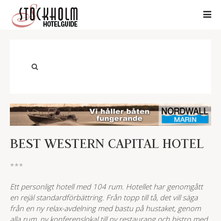
BEST WESTERN CAPITAL HOTEL
***
Ett personligt hotell med 104 rum. Hotellet har genomgått
en rejäl standardförbättring. Från topp till tå, det vill säga
från en ny relax-avdelning med bastu på hustaket, genom
alla rum, ny konferenslokal till ny restaurang och bistro med