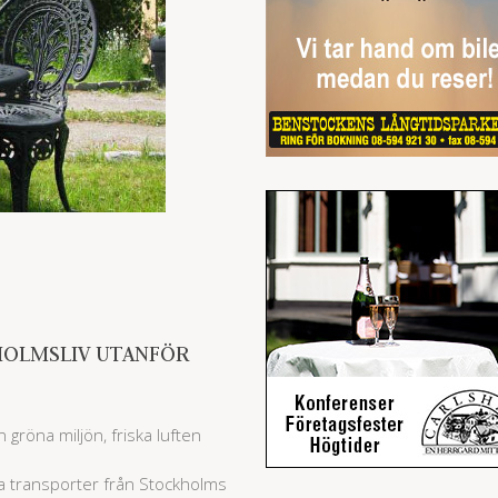
KHOLMSLIV UTANFÖR
 gröna miljön, friska luften
a transporter från Stockholms