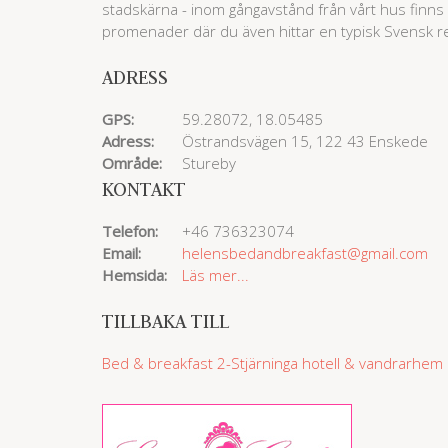
stadskärna - inom gångavstånd från vårt hus finns
promenader där du även hittar en typisk Svensk re
ADRESS
GPS:
59.28072, 18.05485
Adress:
Östrandsvägen 15, 122 43 Enskede
Område:
Stureby
KONTAKT
Telefon:
+46 736323074
Email:
helensbedandbreakfast@gmail.com
Hemsida:
Läs mer...
TILLBAKA TILL
Bed & breakfast
2-Stjärninga hotell & vandrarhem