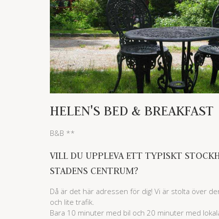
HELEN'S BED & BREAKFAST
B&B **
VILL DU UPPLEVA ETT TYPISKT STOC
STADENS CENTRUM?
Då är det här adressen för dig! Vi är stolta över den
och lite trafik.
Bara 10 minuter med bil och 20 minuter med lokal