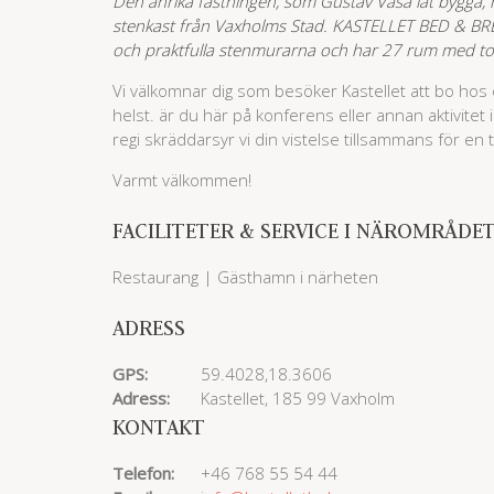
Den anrika fästningen, som Gustav Vasa lät bygga, ha
stenkast från Vaxholms Stad. KASTELLET BED & BREA
och praktfulla stenmurarna och har 27 rum med tot
Vi välkomnar dig som besöker Kastellet att bo hos 
helst. är du här på konferens eller annan aktivitet
regi skräddarsyr vi din vistelse tillsammans för en
Varmt välkommen!
FACILITETER & SERVICE I NÄROMRÅDE
Restaurang | Gästhamn i närheten
ADRESS
GPS:
59.4028,18.3606
Adress:
Kastellet, 185 99 Vaxholm
KONTAKT
Telefon:
+46 768 55 54 44