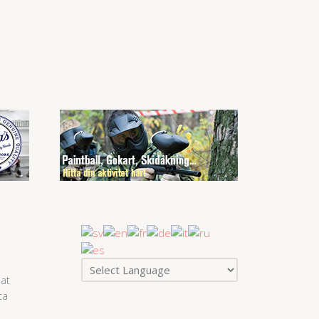
at
ta