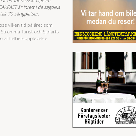
r ett fantastiskt läge ett
KFAST är inrett i de sagolika
alt 70 sängplatser.
oss vilken tid på året som
 i Strömma Turist och Sjöfarts
 total helhetsupplevelse.
T