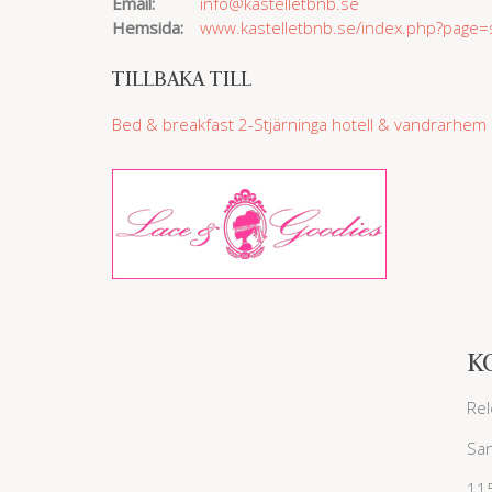
Email:
info@kastelletbnb.se
Hemsida:
www.kastelletbnb.se/index.php?page=s
TILLBAKA TILL
Bed & breakfast
2-Stjärninga hotell & vandrarhem
K
Rel
San
11