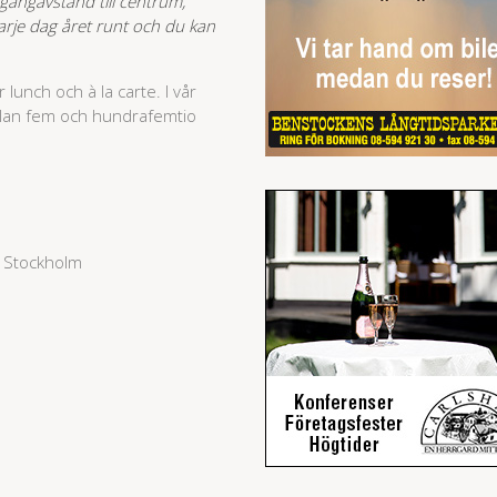
gångavstånd till centrum,
rje dag året runt och du kan
lunch och à la carte. I vår
llan fem och hundrafemtio
5 Stockholm