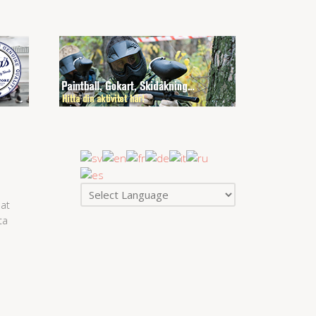
at
ta