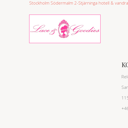
Stockholm Södermalm
2-Stjärninga hotell & vand
K
Rel
San
11
+4