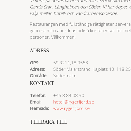
Vi finns på Södermälarstrand mitt i Stockholm med 
Gamla Stan, Långholmen och Söder. Vi har öppet va
välja mellan hotell- och vandrarhemsboende.
Restaurangen med fullständiga rättigheter serverar 
genuina miljö anordnas också konferenser för me
personer. Välkommen!
ADRESS
GPS:
59.3211,18.0558
Adress:
Söder Mälarstrand, Kajplats 13, 118 2
Område:
Södermalm
KONTAKT
Telefon:
+46 8 84 08 30
Email:
hotell@rygerfjord.se
Hemsida:
www.rygerfjord.se
TILLBAKA TILL