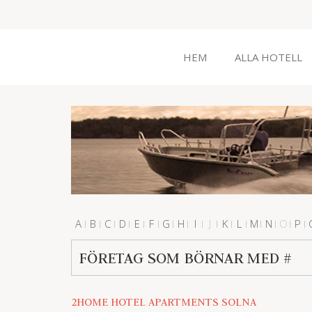
HEM
ALLA HOTELL
A
B
C
D
E
F
G
H
I
J
K
L
M
N
O
P
#
FÖRETAG SOM BÖRNAR MED #
2HOME HOTEL APARTMENTS SOLNA