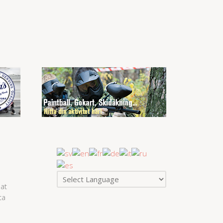
at
ta