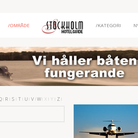
/OMRÅDE
/KATEGORI
N
Q
R
S
T
U
V
W
X
Y
Z