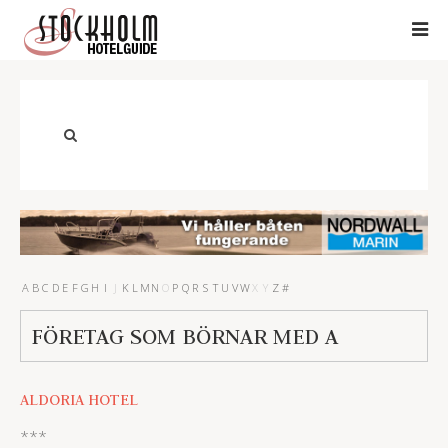
A
B
C
D
E
F
G
H
I
J
K
L
M
N
O
P
Q
R
S
T
U
V
W
X
Y
Z
#
FÖRETAG SOM BÖRNAR MED A
ALDORIA HOTEL
***