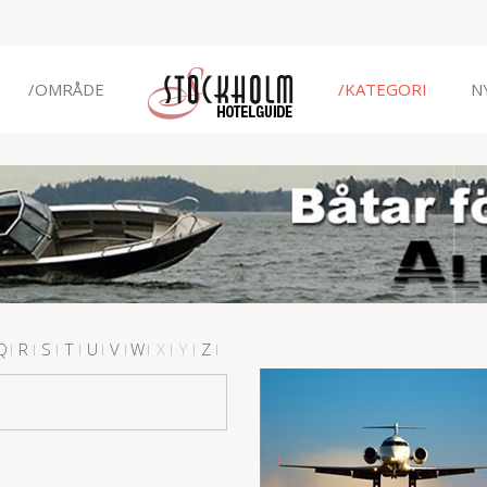
/OMRÅDE
/KATEGORI
N
Q
R
S
T
U
V
W
X
Y
Z