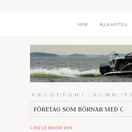
HEM
ALLA HOTELL
A
B
C
D
E
F
G
H
I
J
K
L
M
N
O
P
#
FÖRETAG SOM BÖRNAR MED C
CASTLE HOUSE INN